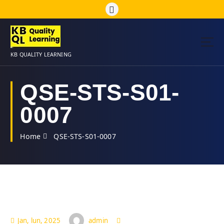
S
k
i
p
t
KB QUALITY LEARNING
o
c
o
QSE-STS-S01-
n
t
0007
e
n
Home
QSE-STS-S01-0007
t
admin
Jan, lun, 2025