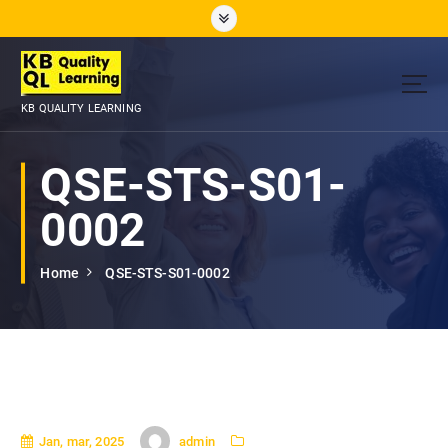
S
k
i
p
t
KB QUALITY LEARNING
o
c
o
QSE-STS-S01-
n
t
0002
e
n
Home
QSE-STS-S01-0002
t
admin
Jan, mar, 2025