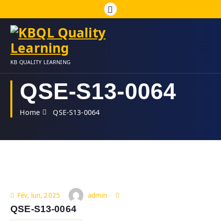
S
k
i
p
t
o
KB QUALITY LEARNING
c
o
QSE-S13-0064
n
t
Home
QSE-S13-0064
e
n
t
admin
Fév, lun, 2025
QSE-S13-0064