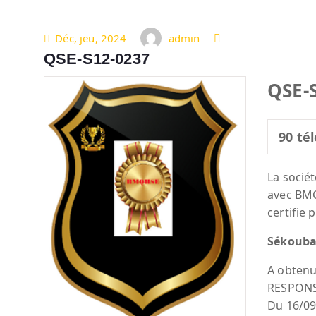
Déc, jeu, 2024
admin
QSE-S12-0237
QSE-
90
tél
La socié
avec BM
certifie 
Sékouba
A obtenu
RESPON
Du 16/09