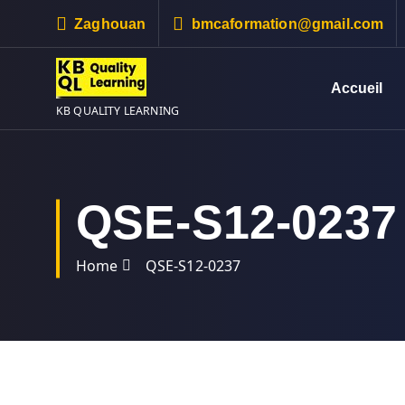
S
Zaghouan
bmcaformation@gmail.com
k
i
p
Accueil
t
KB QUALITY LEARNING
o
c
o
n
QSE-S12-0237
t
e
n
Home
QSE-S12-0237
t