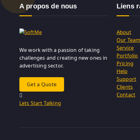
A propos de nous
Liens 
About
Our Tea
Service
We work with a passion of taking
Portfolio
challenges and creating new ones in
Pricing
advertising sector.
Help
Support
Get a Quote
Clients
Contact
Lets Start Talking