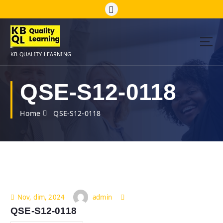
S
k
i
p
t
KB QUALITY LEARNING
o
c
o
QSE-S12-0118
n
t
Home
QSE-S12-0118
e
n
t
admin
Nov, dim, 2024
QSE-S12-0118