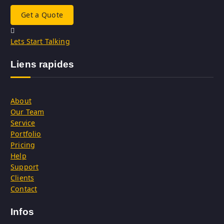
Get a Quote
Lets Start Talking
Liens rapides
About
Our Team
Service
Portfolio
Pricing
Help
Support
Clients
Contact
Infos