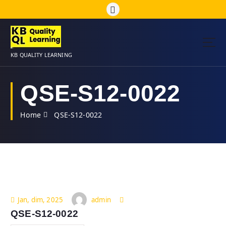
S
k
i
p
t
KB QUALITY LEARNING
o
c
o
QSE-S12-0022
n
t
Home
QSE-S12-0022
e
n
t
admin
Jan, dim, 2025
QSE-S12-0022