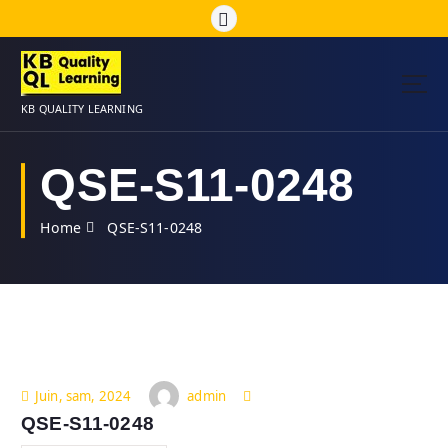
S
k
i
p
t
KB QUALITY LEARNING
o
c
o
QSE-S11-0248
n
t
Home
QSE-S11-0248
e
n
t
admin
Juin, sam, 2024
QSE-S11-0248