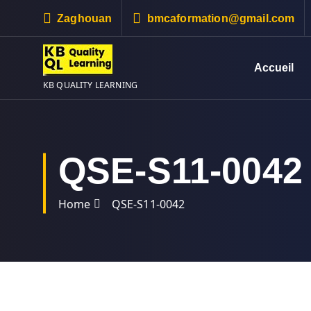
S
Zaghouan
bmcaformation@gmail.com
k
i
p
Accueil
t
KB QUALITY LEARNING
o
c
o
n
QSE-S11-0042
t
e
n
Home
QSE-S11-0042
t