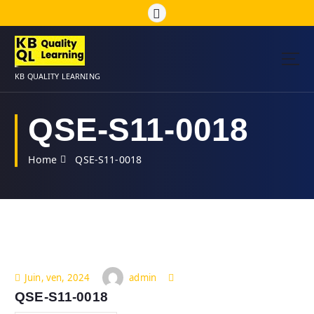
S
k
i
p
t
KB QUALITY LEARNING
o
c
o
QSE-S11-0018
n
t
Home
QSE-S11-0018
e
n
t
admin
Juin, ven, 2024
QSE-S11-0018