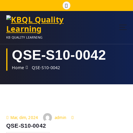
S
k
i
p
t
o
KB QUALITY LEARNING
c
o
QSE-S10-0042
n
t
Home
QSE-S10-0042
e
n
t
admin
Mar, dim, 2024
QSE-S10-0042