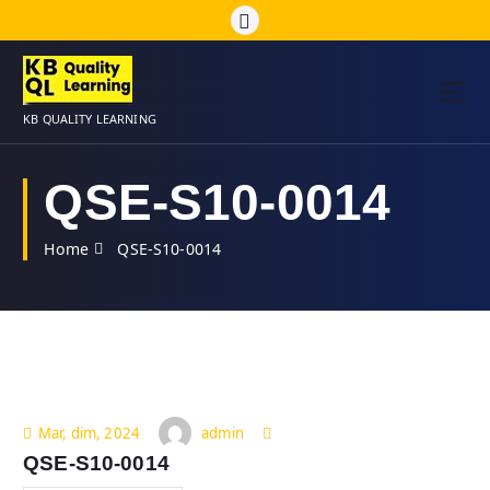
S
k
i
p
t
KB QUALITY LEARNING
o
c
o
QSE-S10-0014
n
t
Home
QSE-S10-0014
e
n
t
admin
Mar, dim, 2024
QSE-S10-0014