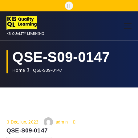
S
k
i
p
t
KB QUALITY LEARNING
o
c
o
QSE-S09-0147
n
t
Home
QSE-S09-0147
e
n
t
admin
Déc, lun, 2023
QSE-S09-0147