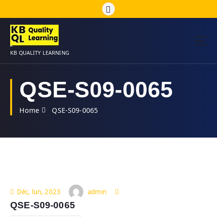
S
k
i
p
t
KB QUALITY LEARNING
o
c
o
QSE-S09-0065
n
t
Home
QSE-S09-0065
e
n
t
admin
Déc, lun, 2023
QSE-S09-0065