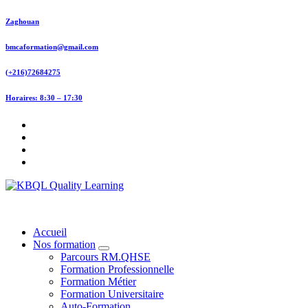
Skip
Zaghouan
to
content
bmcaformation@gmail.com
(+216)72684275
Horaires: 8:30 – 17:30
KB QUALITY LEARNING
Accueil
Nos formation
Parcours RM.QHSE
Formation Professionnelle
Formation Métier
Formation Universitaire
Auto-Formation