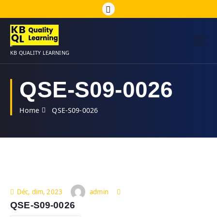
S
k
i
p
t
KB QUALITY LEARNING
o
c
o
QSE-S09-0026
n
t
Home
QSE-S09-0026
e
n
t
admin
Déc, dim, 2023
QSE-S09-0026