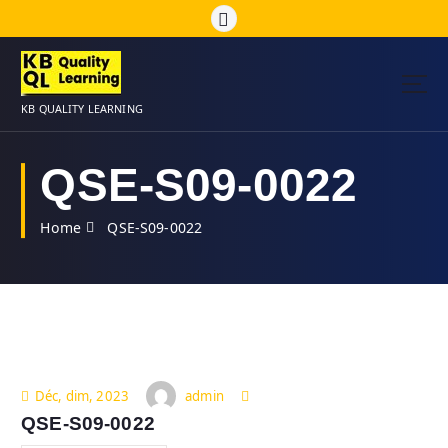
S
k
i
p
t
KB QUALITY LEARNING
o
c
o
QSE-S09-0022
n
t
Home
QSE-S09-0022
e
n
t
admin
Déc, dim, 2023
QSE-S09-0022