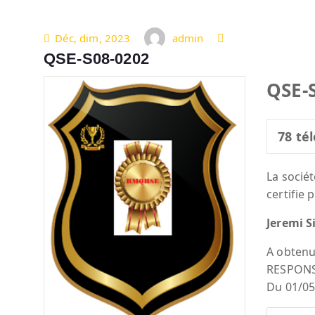
Déc, dim, 2023
admin
QSE-S08-0202
QSE-
78
tél
La socié
certifie 
Jeremi 
A obtenu
RESPON
Du 01/05