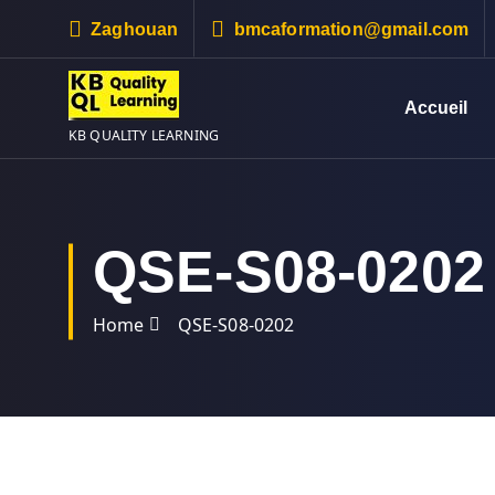
S
Zaghouan
bmcaformation@gmail.com
k
i
p
Accueil
t
KB QUALITY LEARNING
o
c
o
n
QSE-S08-0202
t
e
n
Home
QSE-S08-0202
t