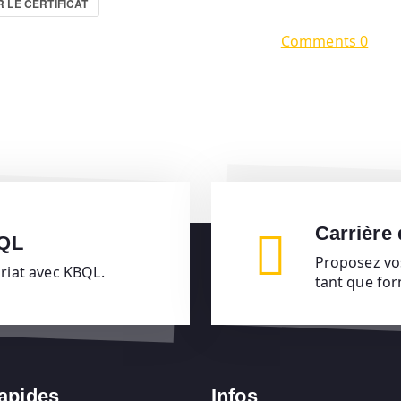
 LE CERTIFICAT
Comments 0
Carrière
BQL
Proposez vo
ariat avec KBQL.
tant que fo
rapides
Infos