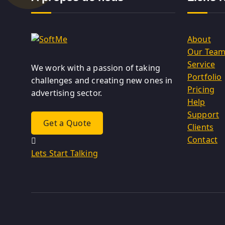
About
Our Tea
Service
We work with a passion of taking
Portfolio
challenges and creating new ones in
Pricing
advertising sector.
Help
Support
Get a Quote
Clients
Contact
Lets Start Talking