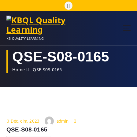
S
k
i
p
t
o
KB QUALITY LEARNING
c
o
QSE-S08-0165
n
t
Home
QSE-S08-0165
e
n
t
admin
Déc, dim, 2023
QSE-S08-0165