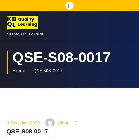
S
k
i
p
t
KB QUALITY LEARNING
o
c
o
QSE-S08-0017
n
t
Home
QSE-S08-0017
e
n
t
admin
Déc, dim, 2023
QSE-S08-0017