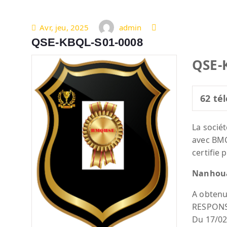
Avr, jeu, 2025
admin
QSE-KBQL-S01-0008
QSE-
62
tél
La socié
avec BM
certifie 
Nanhoua
A obtenu
RESPON
Du 17/02