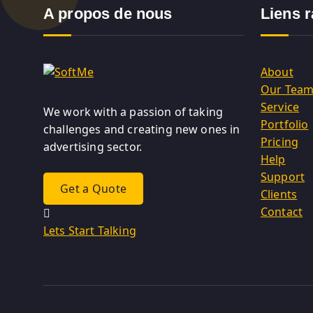
A propos de nous
Liens 
About
Our Tea
Service
We work with a passion of taking
Portfolio
challenges and creating new ones in
Pricing
advertising sector.
Help
Support
Get a Quote
Clients
Contact
Lets Start Talking