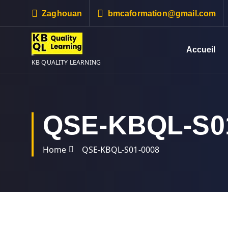
S
Zaghouan
bmcaformation@gmail.com
k
i
p
Accueil
t
KB QUALITY LEARNING
o
c
o
n
QSE-KBQL-S0
t
e
n
Home
QSE-KBQL-S01-0008
t