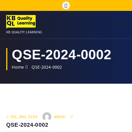
S
k
i
p
t
KB QUALITY LEARNING
o
c
o
QSE-2024-0002
n
t
Home
QSE-2024-0002
e
n
t
admin
Oct, dim, 2024
QSE-2024-0002