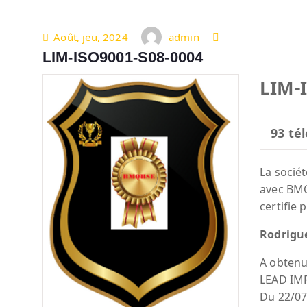
Août, jeu, 2024
admin
LIM-ISO9001-S08-0004
LIM-
93
tél
La socié
avec BM
certifie 
Rodrigu
A obtenu
LEAD IM
Du 22/07