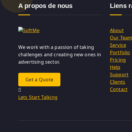
A propos de nous
Liens 
About
Our Tea
Service
We work with a passion of taking
Portfolio
challenges and creating new ones in
Pricing
advertising sector.
Help
Support
Get a Quote
Clients
Contact
Lets Start Talking