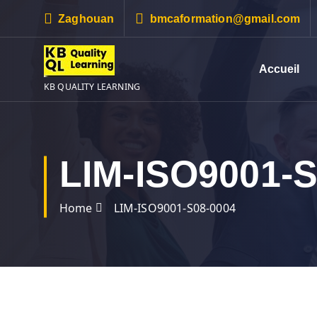
S
Zaghouan
bmcaformation@gmail.com
k
i
p
Accueil
t
KB QUALITY LEARNING
o
c
o
n
LIM-ISO9001-S
t
e
n
Home
LIM-ISO9001-S08-0004
t